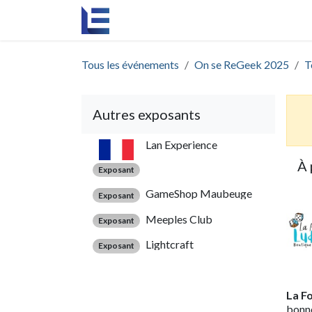
Se rendre au contenu
Accueil
L'agence
Événements
Re
Tous les événements
On se ReGeek 2025
T
Autres exposants
Lan Experience
À 
Exposant
GameShop Maubeuge
Exposant
Meeples Club
Exposant
Lightcraft
Exposant
La F
bonne