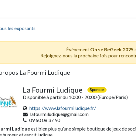
crutement
ous les exposants
Événement
On se ReGeek 2025
e
Rejoignez-nous la prochaine fois pour rencont
propos La Fourmi Ludique
La Fourmi Ludique
Sponsor
Disponible à partir du 10:00 - 20:00
(Europe/Paris)
https://www.lafourmiludique.fr/
lafourmiludique@gmail.com
09 60 08 37 90
ourmi Ludique
est bien plus qu’une simple boutique de jeux de soci
 humeur et esprit ludique.