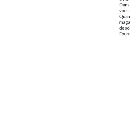
Dans 
vous 
Quant
magas
de so
Fourm