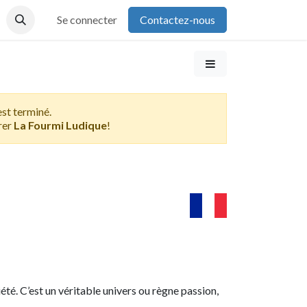
Se connecter
Contactez-nous
st terminé.
rer
La Fourmi Ludique
!
été. C’est un véritable univers ou règne passion,