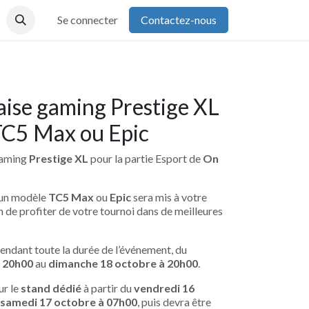
Se connecter
Contactez-nous
aise gaming Prestige XL
TC5 Max ou Epic
gaming
Prestige XL
pour la partie Esport de
On
, un modèle
TC5 Max
ou
Epic
sera mis à votre
in de profiter de votre tournoi dans de meilleures
pendant toute la durée de l’événement, du
à 20h00
au
dimanche 18 octobre à 20h00
.
ur le
stand dédié
à partir du
vendredi 16
samedi 17 octobre à 07h00
, puis devra être