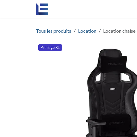
Se rendre au contenu
Accueil
L'agence
Événements
Re
Tous les produits
Location
Location chaise
Prestige XL
Prestige XL